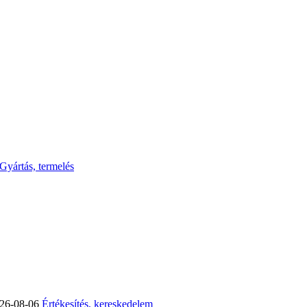
Gyártás, termelés
26-08-06
Értékesítés, kereskedelem