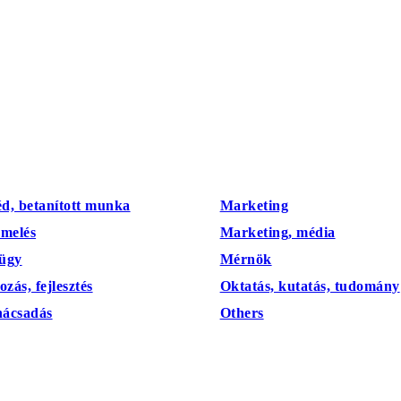
géd, betanított munka
Marketing
rmelés
Marketing, média
ügy
Mérnök
zás, fejlesztés
Oktatás, kutatás, tudomány
anácsadás
Others