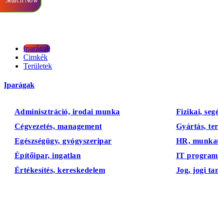
Search Now
Iparágak
Cimkék
Területek
Iparágak
Adminisztráció, irodai munka
Fizikai, se
Cégvezetés, management
Gyártás, te
Egészségügy, gyógyszeripar
HR, munka
Építőipar, ingatlan
IT programo
Értékesítés, kereskedelem
Jog, jogi t