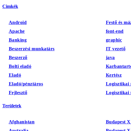
Cimkék
Android
Festő és má
Apache
font-end
Banking
graphic
Beszerzési munkatárs
IT vezető
Beszerző
java
Bolti eladó
Karbantart
Eladó
Kertész
Eladó/pénztáros
Logisztikai
Fejlesztő
Logisztikai
Területek
Afghanistan
Budapest X.
Australia
Budapest XI