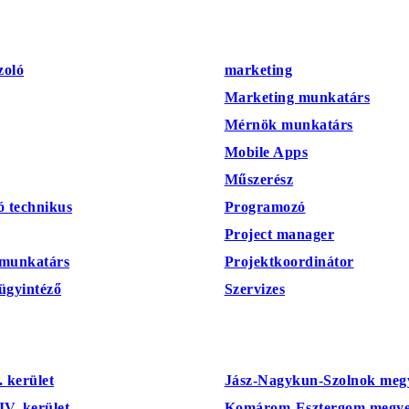
zoló
marketing
Marketing munkatárs
Mérnök munkatárs
Mobile Apps
Műszerész
ó technikus
Programozó
Project manager
 munkatárs
Projektkoordinátor
 ügyintéző
Szervizes
 kerület
Jász-Nagykun-Szolnok meg
V. kerület
Komárom-Esztergom megy