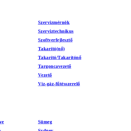
Szervizmérnök
Szerviztechnikus
Szoftverfejlesztő
Takarító(nő)
Takarító/Takarítónő
Targoncavezető
Vezető
Víz-gáz-fűtésszerelő
ye
Sümeg
e
Sydney