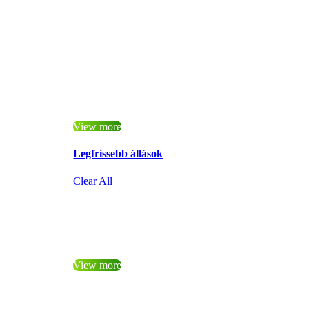
View more
Legfrissebb állások
Clear All
View more