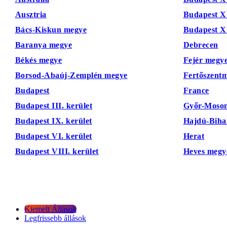
Ausztria
Budapest XV
Bács-Kiskun megye
Budapest XV
Baranya megye
Debrecen
Békés megye
Fejér megy
Borsod-Abaúj-Zemplén megye
Fertőszentm
Budapest
France
Budapest III. kerület
Győr-Moson
Budapest IX. kerület
Hajdú-Biha
Budapest VI. kerület
Herat
Budapest VIII. kerület
Heves megy
Kiemelt Állások
Legfrissebb állások