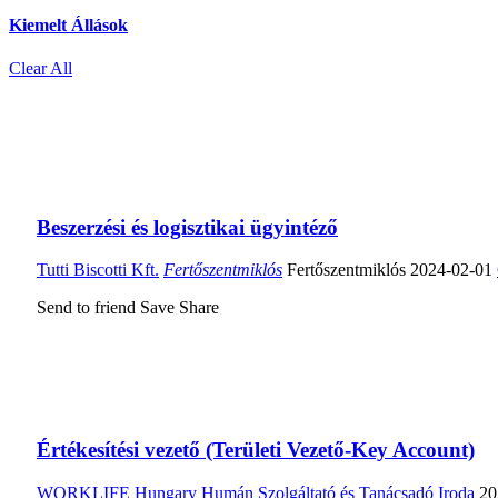
Kiemelt Állások
Clear All
Beszerzési és logisztikai ügyintéző
Tutti Biscotti Kft.
Fertőszentmiklós
Fertőszentmiklós
2024-02-01
Send to friend
Save
Share
Értékesítési vezető (Területi Vezető-Key Account)
WORKLIFE Hungary Humán Szolgáltató és Tanácsadó Iroda
20